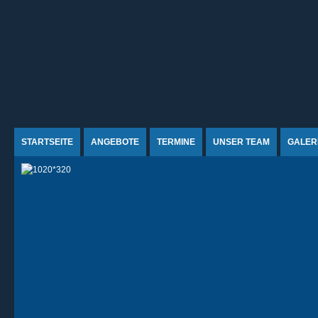
Jump to Content
STARTSEITE
ANGEBOTE
TERMINE
UNSER TEAM
GALER