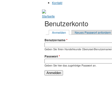
Kontakt
Sie sind hier
Startseite
Benutzerkonto
Haupt-Reiter
Anmelden
(aktiver Reiter)
Neues Passwort anfordern
Benutzername
*
Geben Sie Ihren Hundefreunde Oberursel-Benutzernamen
Passwort
*
Geben Sie hier das zugehörige Passwort an.