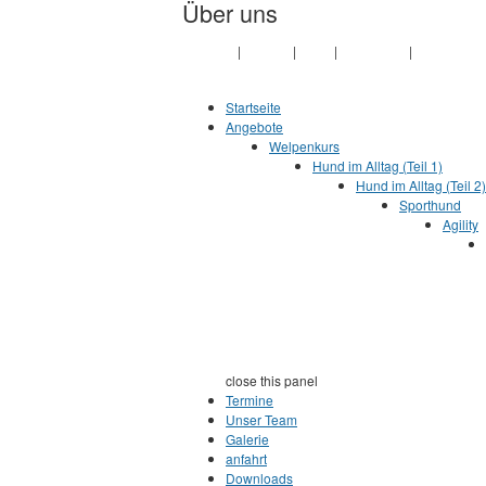
Über uns
Jump to Content
Vorstand
|
Historie
|
Links
|
Impressum
|
Datenschut
Startseite
Angebote
Welpenkurs
Hund im Alltag (Teil 1)
Hund im Alltag (Teil 2)
Sporthund
Agility
close this panel
Termine
Unser Team
Galerie
anfahrt
Downloads