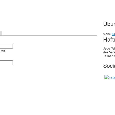
Übun
siehe
Ku
Haft
Jede Te
 ein.
des Vere
Teilnehm
Soci