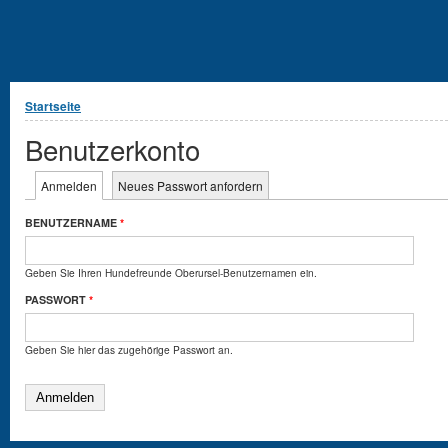
Sie sind hier
Startseite
Benutzerkonto
Haupt-Reiter
Anmelden
(aktiver Reiter)
Neues Passwort anfordern
BENUTZERNAME
*
Geben Sie Ihren Hundefreunde Oberursel-Benutzernamen ein.
PASSWORT
*
Geben Sie hier das zugehörige Passwort an.