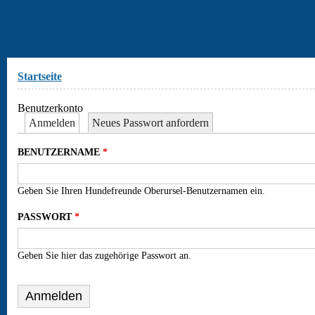
Sie sind hier
Startseite
Benutzerkonto
Anmelden
(aktiver Reiter)
Neues Passwort anfordern
Haupt-Reiter
BENUTZERNAME
*
Geben Sie Ihren Hundefreunde Oberursel-Benutzernamen ein.
PASSWORT
*
Geben Sie hier das zugehörige Passwort an.