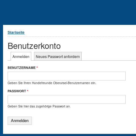
Sie sind hier
Startseite
Benutzerkonto
Haupt-Reiter
Anmelden
(aktiver Reiter)
Neues Passwort anfordern
BENUTZERNAME
*
Geben Sie Ihren Hundefreunde Oberursel-Benutzernamen ein.
PASSWORT
*
Geben Sie hier das zugehörige Passwort an.