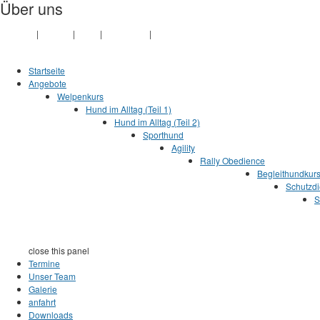
Über uns
Jump to Content
Vorstand
|
Historie
|
Links
|
Impressum
|
Datenschutz
Startseite
Angebote
Welpenkurs
Hund im Alltag (Teil 1)
Hund im Alltag (Teil 2)
Sporthund
Agility
Rally Obedience
Begleithundkur
Schutzdi
S
close this panel
Termine
Unser Team
Galerie
anfahrt
Downloads