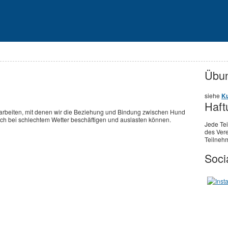
Übun
siehe
Ku
Haft
arbeiten, mit denen wir die Beziehung und Bindung zwischen Hund
h bei schlechtem Wetter beschäftigen und auslasten können.
Jede Te
des Vere
Teilnehm
Soci