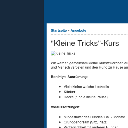
Sie sind hier
Startseite
»
Angebote
"Kleine Tricks"-Kurs
Wir werden gemeinsam kleine Kunststückchen er
und Mensch vertiefen und den Hund zu Hause auc
Benötigte Ausrüstung:
Viele kleine weiche Leckerlis
Klicker
Decke (für die kleine Pause)
Voraussetzungen:
Mindestalter des Hundes: Ca. 7 Monate
Grundgehorsam (Sitz, Platz)
Verträglichkeit mit anderen Hunden