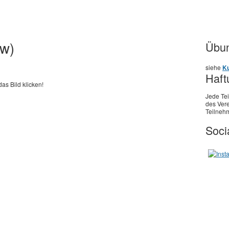
ow)
Übun
siehe
Ku
Haft
das Bild klicken!
Jede Te
des Vere
Teilnehm
Soci