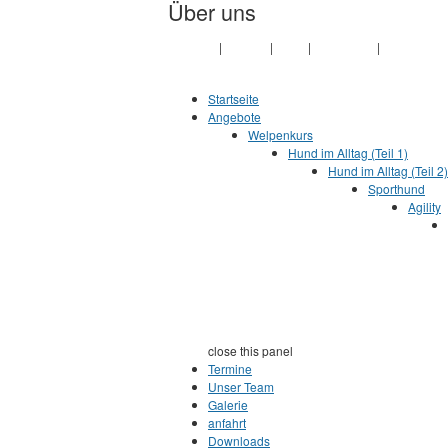
Über uns
Jump to Content
Vorstand
|
Historie
|
Links
|
Impressum
|
Datenschut
Startseite
Angebote
Welpenkurs
Hund im Alltag (Teil 1)
Hund im Alltag (Teil 2)
Sporthund
Agility
close this panel
Termine
Unser Team
Galerie
anfahrt
Downloads