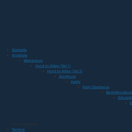
Jump to Content
Startseite
Angebote
Welpenkurs
Hund im Alltag (Teil 1)
Hund im Alltag (Teil 2)
Sporthund
Agility
Rally Obedience
Begleithundkur
Schutzdi
S
close this panel
Termine