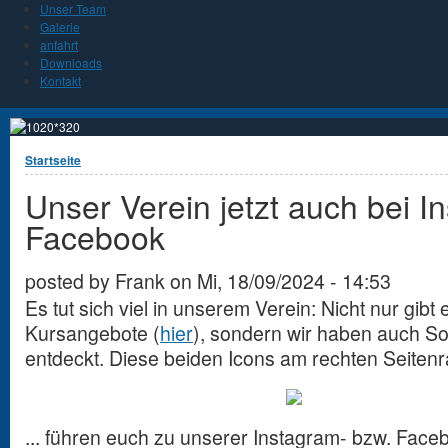
Unser Team
Galerie
anfahrt
Downloads
Kontakt
Sie sind hier
Startseite
Unser Verein jetzt auch bei 
Facebook
posted by
Frank
on
Mi, 18/09/2024 - 14:53
Es tut sich viel in unserem Verein: Nicht nur gib
Kursangebote (
hier
), sondern wir haben auch So
entdeckt. Diese beiden Icons am rechten Seitenra
... führen euch zu unserer Instagram- bzw. Facebo