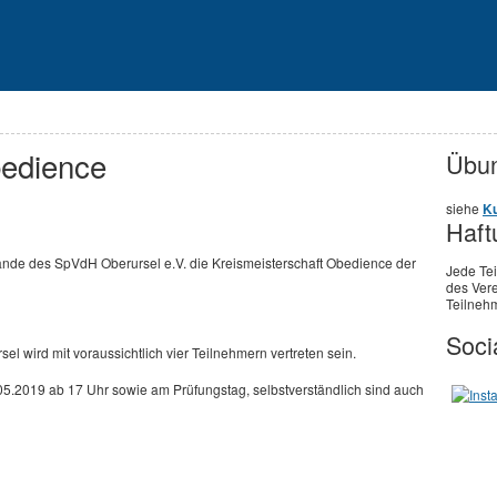
bedience
Übun
siehe
Ku
Haft
nde des SpVdH Oberursel e.V. die Kreismeisterschaft Obedience der
Jede Te
des Vere
Teilnehm
Soci
el wird mit voraussichtlich vier Teilnehmern vertreten sein.
05.2019 ab 17 Uhr sowie am Prüfungstag, selbstverständlich sind auch