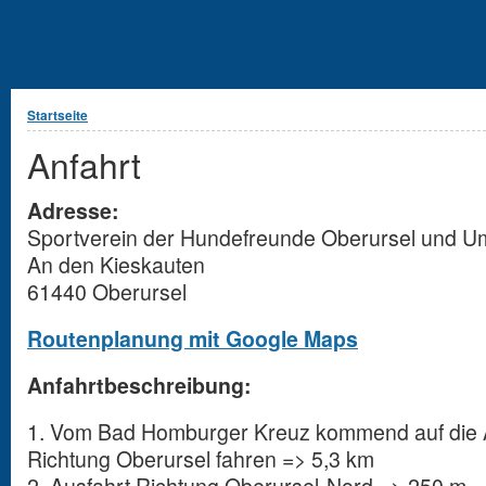
Sie sind hier
Startseite
Anfahrt
Adresse:
Sportverein der Hundefreunde Oberursel und U
An den Kieskauten
61440 Oberursel
Routenplanung mit Google Maps
Anfahrtbeschreibung:
1. Vom Bad Homburger Kreuz kommend auf die
Richtung Oberursel fahren => 5,3 km