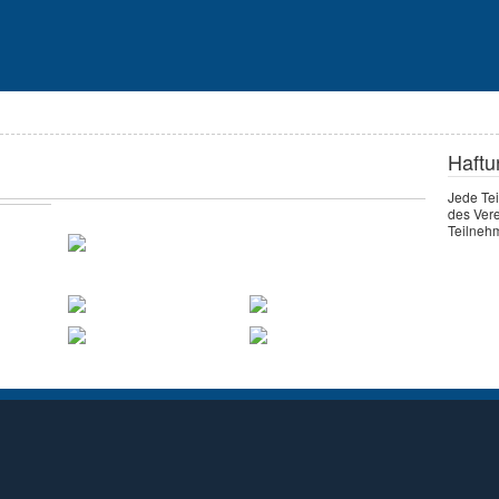
Haftu
Jede Te
des Vere
Teilnehm