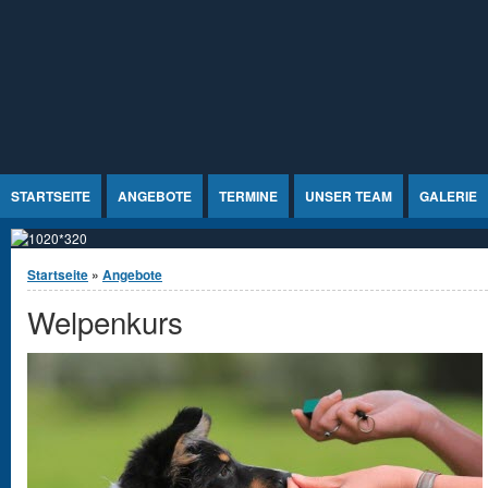
Jump to Content
STARTSEITE
ANGEBOTE
TERMINE
UNSER TEAM
GALERIE
Sie sind hier
Startseite
»
Angebote
Welpenkurs