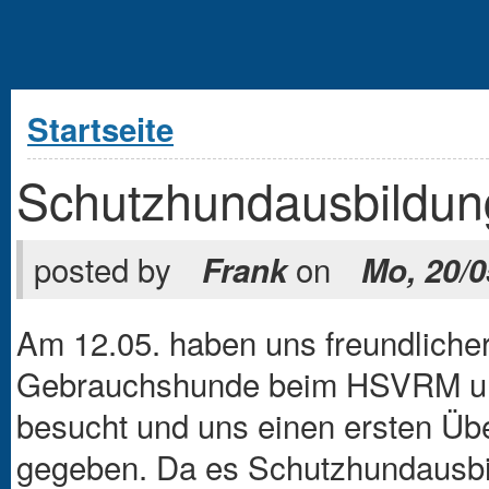
Sie sind hier
Startseite
Schutzhundausbildu
posted by
on
Frank
Mo, 20/0
Am 12.05. haben uns freundliche
Gebrauchshunde beim HSVRM und 
besucht und uns einen ersten Ü
gegeben. Da es Schutzhundausbil