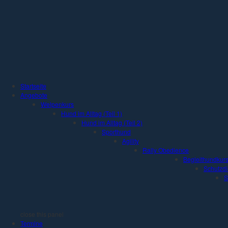
Jump to Content
Startseite
Angebote
Welpenkurs
Hund im Alltag (Teil 1)
Hund im Alltag (Teil 2)
Sporthund
Agility
Rally Obedience
Begleithundkur
Schutzdi
S
close this panel
Termine