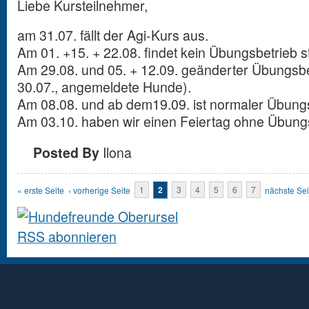
Liebe Kursteilnehmer,
am 31.07. fällt der Agi-Kurs aus.
Am 01. +15. + 22.08. findet kein Übungsbetrieb st
Am 29.08. und 05. + 12.09. geänderter Übungsbet
30.07., angemeldete Hunde).
Am 08.08. und ab dem19.09. ist normaler Übungs
Am 03.10. haben wir einen Feiertag ohne Übungs
Posted By
Ilona
Seiten
« erste Seite
‹ vorherige Seite
1
2
3
4
5
6
7
nächste Sei